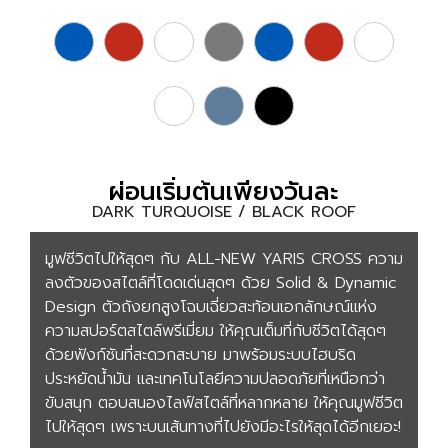
ผ่อนเริ่มต้นเพียงวันละ
DARK TURQUOISE / BLACK ROOF
มูฟชีวิตไปให้สุดๆ กับ ALL-NEW YARIS CROSS ความ
ลงตัวของสไตล์ที่โดดเด่นสุดๆ ด้วย Solid & Dynamic
Design ตัวถังยกสูงโฉบเฉี่ยวสะท้อนเอกลักษณ์แห่ง
ความสปอร์ตสไตล์พรีเมี่ยม ให้คุณเต็มที่กับชีวิตได้สุดๆ
ด้วยฟังก์ชันที่สะดวกสะบาย มาพร้อมระบบไฮบริด
ประหยัดน้ำมัน และเทคโนโลยีความปลอดภัยที่เหนือกว่า
ขับสนุก ตอบสนองไลฟ์สไตล์ที่หลากหลาย ให้คุณมูฟชีวิต
ไปให้สุดๆ เพราะบนเส้นทางที่ไปยังมีอะไรให้สุดได้อีกเยอะ!