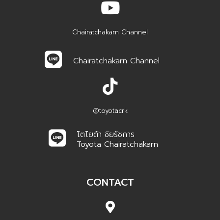
@toyotacrk
โตโยต้า ชัยรัชการ
Toyota Chairatchakarn
CONTACT
เลขที่ 999 หมู่ 6 ถ.ทางเข้าท่าอากาศยานสุวรรณภูมิ ด้านถนน
บางนา-ตราด
ต.บางโฉลง อ.บางพลี จ. สมุทรปราการ 10540
02-312-6666