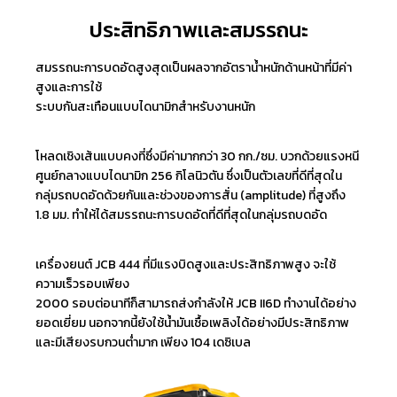
ประสิทธิภาพเเละสมรรถนะ
สมรรถนะการบดอัดสูงสุดเป็นผลจากอัตราน้ำหนักด้านหน้าที่มีค่า
สูงและการใช้
ระบบกันสะเทือนแบบไดนามิกสำหรับงานหนัก
โหลดเชิงเส้นแบบคงที่ซึ่งมีค่ามากกว่า 30 กก./ซม. บวกด้วยแรงหนี
ศูนย์กลางแบบไดนามิก 256 กิโลนิวตัน ซึ่งเป็นตัวเลขที่ดีที่สุดใน
กลุ่มรถบดอัดด้วยกันและช่วงของการสั่น (amplitude) ที่สูงถึง
1.8 มม. ทำให้ได้สมรรถนะการบดอัดที่ดีที่สุดในกลุ่มรถบดอัด
เครื่องยนต์ JCB 444 ที่มีแรงบิดสูงและประสิทธิภาพสูง จะใช้
ความเร็วรอบเพียง
2000 รอบต่อนาทีก็สามารถส่งกำลังให้ JCB II6D ทำงานได้อย่าง
ยอดเยี่ยม นอกจากนี้ยังใช้น้ำมันเชื้อเพลิงได้อย่างมีประสิทธิภาพ
และมีเสียงรบกวนต่ำมาก เพียง 104 เดซิเบล