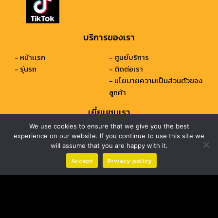
บริการของเรา
- หน้าเเรก
- ศูนย์บริการ
- รุ่นรถ
- ติดต่อเรา
- นโยบายความเป็นส่วนตัวของ
ลูกค้า
เยี่ยมชมเรา
We use cookies to ensure that we give you the best
เลขที่ 999 หมู่ 6 ถ.ทางเข้าท่าอากาศยานสุวรรณภูมิ
experience on our website. If you continue to use this site we
ด้านถนนบางนา-ตราด ต.บางโฉลง อ.บางพลี
will assume that you are happy with it.
จ. สมุทรปราการ 10540
Accept
Privacy policy
TEL :021829999
Email: chairatchakarn@chairatchakarn.co.th
© COPYRIGHT 2020 CHAIRATCHAKARN (BANGKOK) CO., LTD. ALL RIGHTS
RESERVED. Website By
Kengweb.com