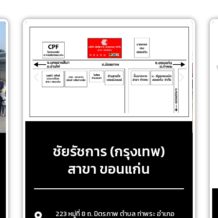
ชัยรัชการ (กรุงเทพ)
สาขา ขอนแก่น
223 หมู่ที่ 8 ถ. มิตรภาพ ตำบล ท่าพระ อำเภอ