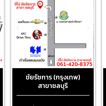
ชัยรัชการ (กรุงเทพ)
สาขาชลบุรี