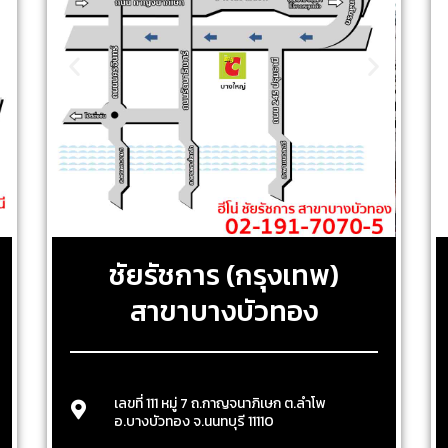
ชัยรัชการ (กรุงเทพ)
สาขาบางบัวทอง
เลขที่ 111 หมู่ 7 ถ.กาญจนาภิเษก ต.ลำโพ
อ.บางบัวทอง จ.นนทบุรี 11110